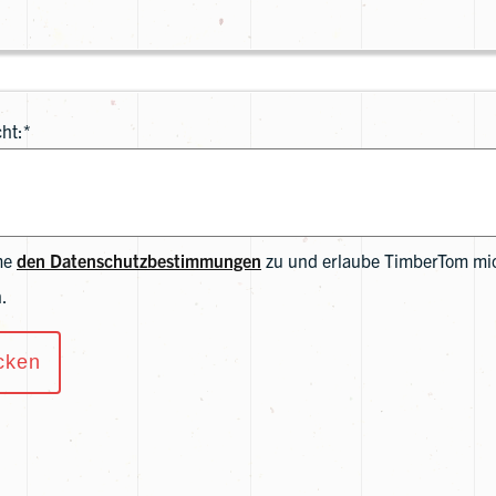
ht:*
me
den Datenschutzbestimmungen
zu und erlaube TimberTom mic
.
cken