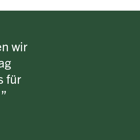
n wir
ag
 für
.”