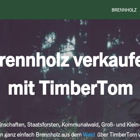
VERKÄUFER WERDEN
BRENNHOLZ
rennholz verkauf
mit TimberTom
nschaften, Staatsforsten, Kommunalwald, Groß- und Klein­-Pr
nn ganz einfach Brennholz aus dem
Wald
über TimberTom v