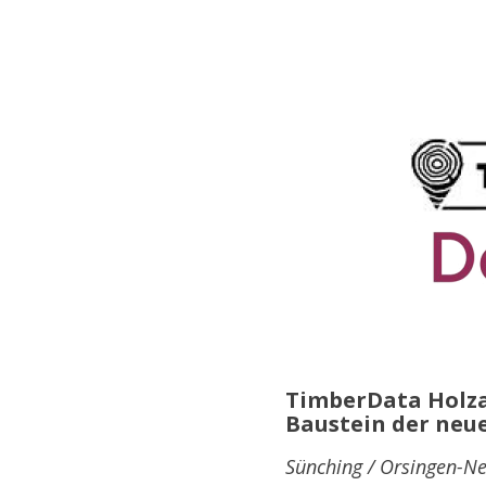
TimberData Holza
Baustein der neu
Sünching / Orsingen-N