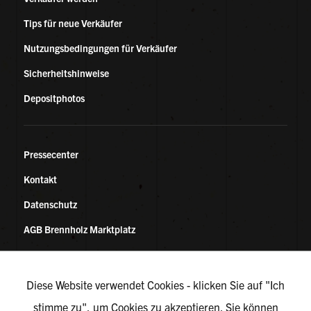
Tips für neue Verkäufer
Nutzungsbedingungen für Verkäufer
Sicherheitshinweise
Depositphotos
Pressecenter
Kontakt
Datenschutz
AGB Brennholz Marktplatz
KONTAKT
Diese Website verwendet Cookies - klicken Sie auf "Ich
stimme zu", um Cookies zu akzeptieren. Sie können